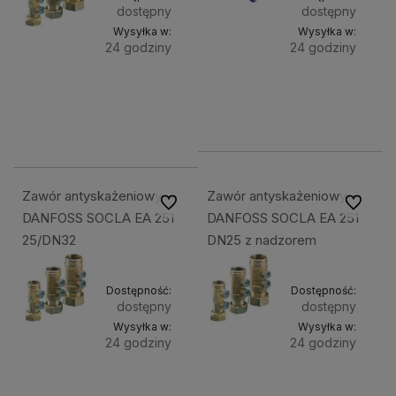
dostępny
dostępny
Wysyłka w:
Wysyłka w:
24 godziny
24 godziny
Do
Do
61,50 zł
1 599,00 zł
Cena
Cena netto:
koszyka
kosz
netto:
1 300,00 zł
50,00 zł
Zawór antyskażeniowy
Zawór antyskażeniowy
Do ulubionych
Do ulubi
DANFOSS SOCLA EA 251
DANFOSS SOCLA EA 251
25/DN32
DN25 z nadzorem
Dostępność:
Dostępność:
dostępny
dostępny
Wysyłka w:
Wysyłka w:
24 godziny
24 godziny
Do
Do
159,90 zł
123,00 zł