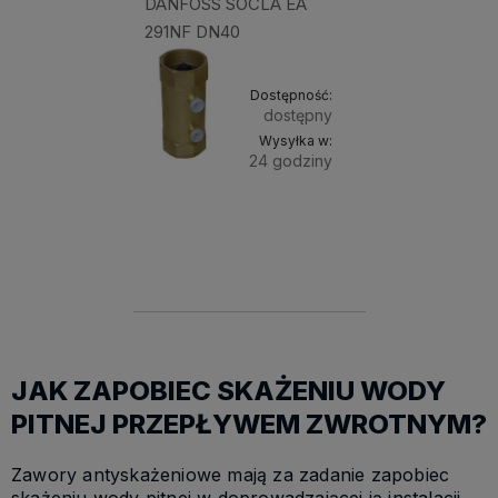
DANFOSS SOCLA EA
291NF DN40
Dostępność:
dostępny
Wysyłka w:
24 godziny
Do
159,90 zł
Cena
koszyka
netto:
130,00 zł
JAK ZAPOBIEC SKAŻENIU WODY
PITNEJ PRZEPŁYWEM ZWROTNYM?
Zawory antyskażeniowe mają za zadanie zapobiec
skażeniu wody pitnej w doprowadzającej ją instalacji.