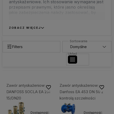
antyskażeniowe. Ich stosowanie wymagane jest
przepisami prawnymi, które jasno określają
jakie zabezpieczenia należy zastosować, by
zapewnić wysoką jakość wody i uniknąć ryzyka
jej skażenia.
ZOBACZ WIĘCEJ
Filters
Układ
Zawór antyskażeniowy
Zawór antyskażeniowy
Do ulubionych
Do ulubi
DANFOSS SOCLA EA 251
Danfoss EA 453 DN 50 z
15/DN20
kontrolą szczelności
Dostępność:
Dostępność: