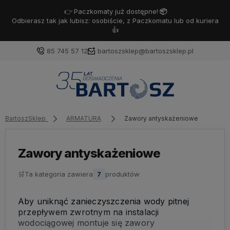
👉
Paczkomaty już dostępne!
📦
Odbierasz tak jak lubisz: osobiście, z Paczkomatu lub od kuriera
👍
85 745 57 12
bartoszsklep@bartoszsklep.pl
Zaloguj się
Załóż konto
BartoszSklep
ARMATURA
Zawory antyskażeniowe
Zawory antyskażeniowe
🛒
Ta kategoria zawiera
7
produktów
Wybierz coś dla siebie z naszej aktualnej oferty lub
zaloguj się, aby przywrócić dodane produkty do listy
z poprzedniej sesji.
Aby uniknąć zanieczyszczenia wody pitnej
przepływem zwrotnym na instalacji
wodociągowej montuje się zawory