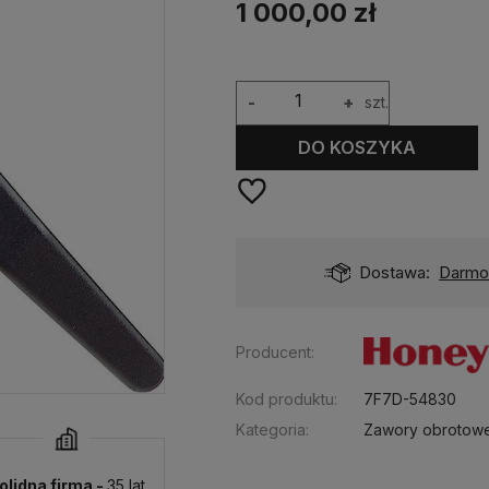
1 000,00 zł
-
+
szt.
DO KOSZYKA
Dostępność:
dostępny
Dostawa:
Darm
Producent:
Kod produktu:
7F7D-54830
Kategoria:
Zawory obrotow
olidna firma -
35 lat