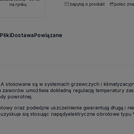
zapytaj o produkt
poleć zn
na rynku
s
Pliki
Dostawa
Powiązane
A stosowane są w systemach grzewczych i klimatyzacyj
ja zaworów umożliwia dokładną regulację temperatury zas
ody powrotnej.
towy oraz podwójne uszczelnienie gwarantują długą i n
uzyskuje się stosując napędyelektryczne obrotowe typu