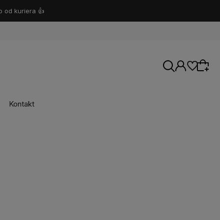
b od kuriera 👍
Kontakt