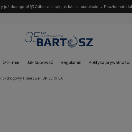
y już dostępne!
📦
Odbierasz tak jak lubisz: osobiście, z Paczkomatu lu
O Firmie
Jak kupować
Regulamin
Polityka prywatności
r 3-drogowy Honeywell DR 65 GFLA