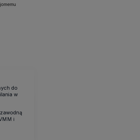
ajomemu
nych do
ilania w
iezawodną
 VMM i