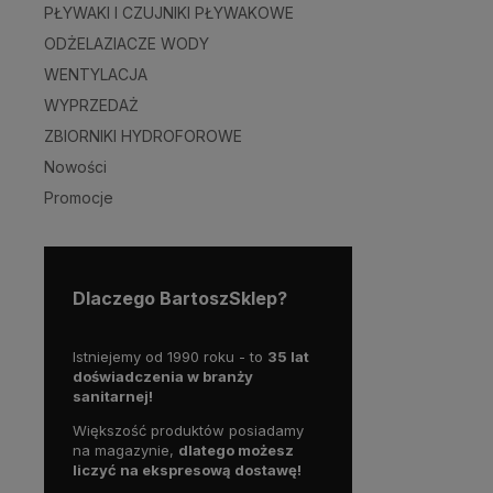
PŁYWAKI I CZUJNIKI PŁYWAKOWE
ODŻELAZIACZE WODY
WENTYLACJA
WYPRZEDAŻ
ZBIORNIKI HYDROFOROWE
Nowości
Promocje
Dlaczego BartoszSklep?
Istniejemy od 1990 roku - to
35 lat
doświadczenia w branży
sanitarnej!
Większość produktów posiadamy
na magazynie,
dlatego możesz
liczyć na ekspresową dostawę!