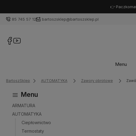
👉
Paczkomat
85 745 57 12
bartoszsklep@bartoszsklep.pl
Menu
BartoszSklep
AUTOMATYKA
Zawory obrotowe
Zawó
Menu
ARMATURA
AUTOMATYKA
Ciepłownictwo
Termostaty