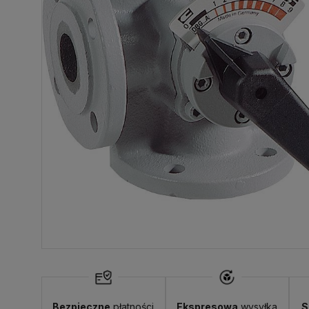
Dostawa:
Darmowa
Bezpieczne
płatności
Ekspresowa
wysyłka
S