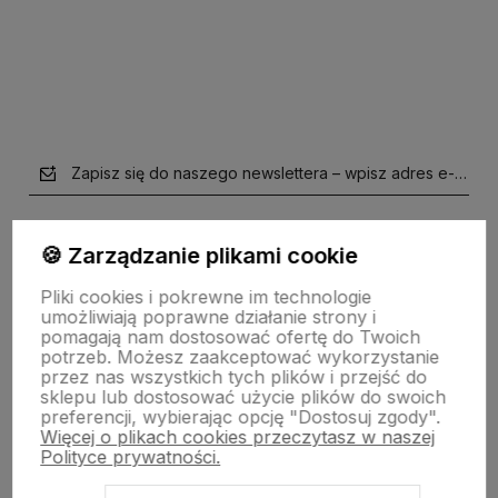
Do koszyka
Do koszyka
Zapisz się do naszego newslettera – wpisz adres e-mail
🍪 Zarządzanie plikami cookie
Pliki cookies i pokrewne im technologie
umożliwiają poprawne działanie strony i
pomagają nam dostosować ofertę do Twoich
potrzeb. Możesz zaakceptować wykorzystanie
przez nas wszystkich tych plików i przejść do
polityce prywatności
sklepu lub dostosować użycie plików do swoich
preferencji, wybierając opcję "Dostosuj zgody".
Więcej o plikach cookies przeczytasz w naszej
Ważne informacje
Polityce prywatności.