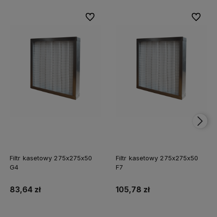
Do ulubionych
Do ulubi
Filtr kasetowy 275x275x50
Filtr kasetowy 275x275x50
G4
F7
83,64 zł
105,78 zł