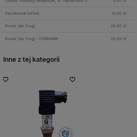
Odbiór osobisty
(Białystok, ul. Sejneńska 7)
0,00 zł
Paczkomat InPost
12,00 zł
Kurier (do 5 kg)
20,00 zł
Kurier (do 5 kg) - POBRANIE
25,00 zł
Inne z tej kategorii
bionych
bionych
Do ulubionych
Do ulubionych
Do ulubi
Do ulubi