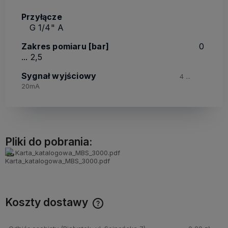
Przyłącze
G 1/4" A
Zakres pomiaru [bar]
0
... 2,5
Sygnał wyjściowy
4 ...
20mA
Pliki do pobrania:
Karta_katalogowa_MBS_3000.pdf
Koszty dostawy
Cena nie zawiera ewentualnych kosztów płatności