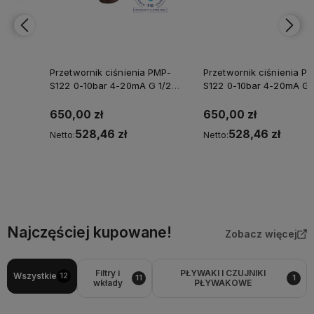
Przetwornik ciśnienia PMP-
Przetwornik ciśnienia PMP-
S122 0-10bar 4-20mA G 1/2"
S122 0-10bar 4-20mA G 1/4"
/94011739/
/94011738/
650,00 zł
650,00 zł
528,46 zł
528,46 zł
Netto:
Netto:
Do koszyka
Do koszyka
Najczęściej kupowane!
Zobacz więcej
Filtry i
PŁYWAKI I CZUJNIKI
Wszystkie
12
11
1
wkłady
PŁYWAKOWE