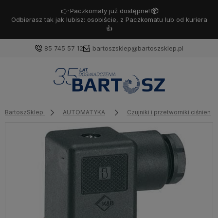
👉
Paczkomaty już dostępne!
📦
Odbierasz tak jak lubisz: osobiście, z Paczkomatu lub od kuriera
👍
85 745 57 12
bartoszsklep@bartoszsklep.pl
Zaloguj się
Załóż konto
BartoszSklep
AUTOMATYKA
Czujniki i przetworniki ciśnienia
Wybierz coś dla siebie z naszej aktualnej oferty lub
zaloguj się, aby przywrócić dodane produkty do listy
z poprzedniej sesji.