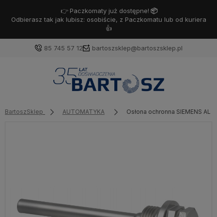
👉
Paczkomaty już dostępne!
📦
Odbierasz tak jak lubisz: osobiście, z Paczkomatu lub od kuriera
👍
85 745 57 12
bartoszsklep@bartoszsklep.pl
Zaloguj się
Załóż konto
BartoszSklep
AUTOMATYKA
Osłona ochronna SIEMENS ALT
Wybierz coś dla siebie z naszej aktualnej oferty lub
zaloguj się, aby przywrócić dodane produkty do listy
z poprzedniej sesji.