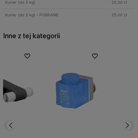
Kurier (do 5 kg)
20,00 zł
Kurier (do 5 kg) - POBRANIE
25,00 zł
Inne z tej kategorii
bionych
bionych
Do ulubionych
Do ulubionych
Do ulubi
Do ulubi