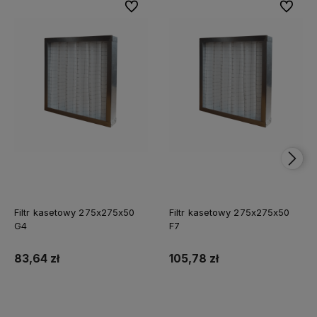
Do ulubionych
Do ulubi
Filtr kasetowy 275x275x50
Filtr kasetowy 275x275x50
G4
F7
83,64 zł
105,78 zł
Do koszyka
Do koszyka