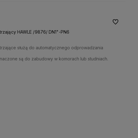
Do ulubionyc
trzający HAWLE /9876/ DN1"-PN6
trzające służą do automatycznego odprowadzania
naczone są do zabudowy w komorach lub studniach.