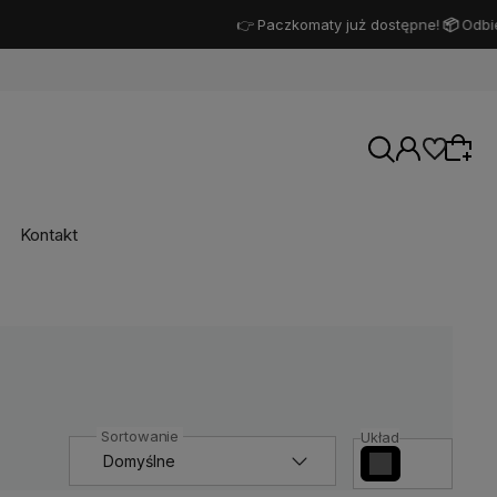
b od kuriera 👍
Kontakt
Układ