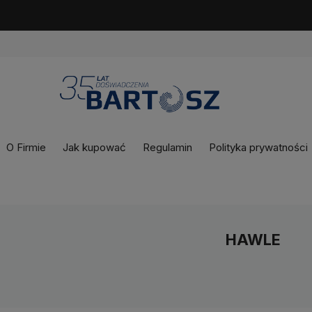
y już dostępne!
📦
Odbierasz tak jak lubisz: osobiście, z Paczkomatu lu
O Firmie
Jak kupować
Regulamin
Polityka prywatności
HAWLE