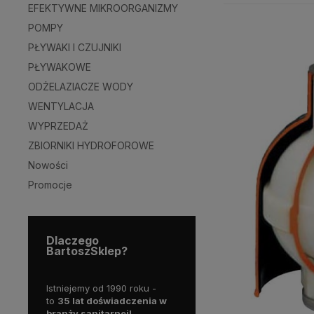
EFEKTYWNE MIKROORGANIZMY
POMPY
PŁYWAKI I CZUJNIKI
PŁYWAKOWE
ODŻELAZIACZE WODY
WENTYLACJA
WYPRZEDAŻ
ZBIORNIKI HYDROFOROWE
Nowości
Promocje
Dlaczego
BartoszSklep?
Istniejemy od 1990 roku -
to
35 lat doświadczenia w
branży sanitarnej!