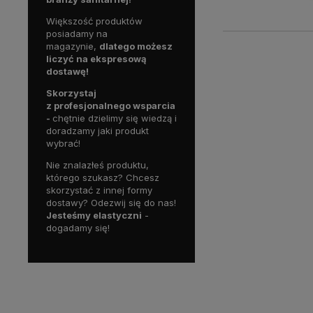
Większość produktów
posiadamy na
magazynie,
dlatego możesz
liczyć na ekspresową
dostawę!
Skorzystaj
z profesjonalnego wsparcia
-
chętnie dzielimy się wiedzą i
doradzamy jaki produkt
wybrać!
Nie znalazłeś produktu,
którego szukasz? Chcesz
skorzystać z innej formy
dostawy? Odezwij się do nas!
Jesteśmy elastyczni
-
dogadamy się!