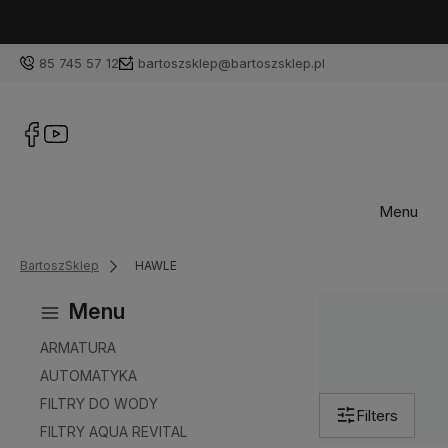
👉
Paczkomat
85 745 57 12
bartoszsklep@bartoszsklep.pl
Menu
BartoszSklep
HAWLE
Menu
ARMATURA
AUTOMATYKA
FILTRY DO WODY
Filters
FILTRY AQUA REVITAL